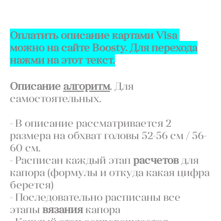
ДОБАВИТЬ В КОРЗИНУ
Оплатить описание картами Visa
можно на сайте Boosty. Для перехода
нажми на этот текст.
Описание
алгоритм
. Для
самостоятельных.
- В описание рассматривается 2
размера на обхват головы 52-56 см / 56-
60 см.
- Расписан каждый этап
расчетов
для
капора (формулы и откуда какая цифра
берется)
- Последовательно расписаны все
этапы
вязания
капора