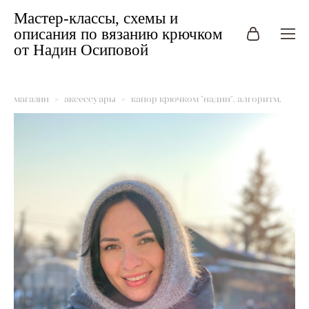
Мастер-классы, схемы и
описания по вязанию крючком
от Надин Осиповой
магазин
>
аксессуары
>
капор крючком "надин". алгоритм.