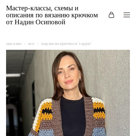
Мастер-классы, схемы и
описания по вязанию крючком
от Надин Осиповой
магазин
>
все
>
кардиган крючком "гарри"