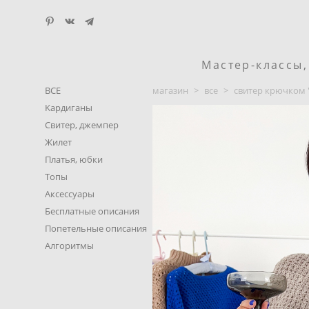
Мастер-классы
ВСЕ
магазин
>
все
>
свитер крючком 
Kардиганы
Свитер, джемпер
Жилет
Платья, юбки
Топы
Аксессуары
Бесплатные описания
Попетельные описания
Алгоритмы