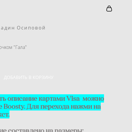
Надин Осиповой
ючком "Гала"
ДОБАВИТЬ В КОРЗИНУ
ть описание картами Visa можно
е Boosty. Для перехода нажми на
кст.
ие составлено на размеры: