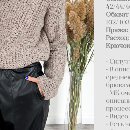
42/44/4
Обхват 
102/ 103
Пряжа:
Расход:
Крючо
- Силуэ
- В опи
средне
брюкам
- МК о
описани
процесс
- Виде
- Есть 