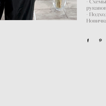
- Схемы
рукаво
- Подхо
Новичк