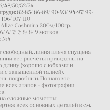
6/48
/50/52/54
груди:
82-85/ 86-89
/
90-93/ 94-97
/
99-
-106
/ 107-110
Alize Cashmira 300м/100гр.
6/ 6/ 7/ 7/ 8/ 8/ 9 мотков
к
: №4
т свободный, линия плеча спущена
сании все расчеты приведены на
ю длину (хорошо с юбками и
и с завышенной талией).
чень подробный. Пошаговое
е всех этапов + фотографии
а.
о на сложные моменты
чертеж всех основных деталей в см.