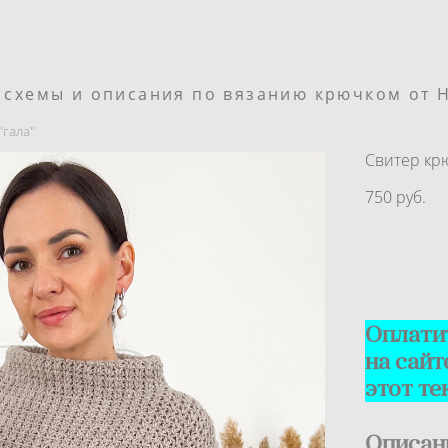
, схемы и описания по вязанию крючком от 
"гала"
Свитер кр
750 pуб.
Оплати
на сайт
этот те
Описан