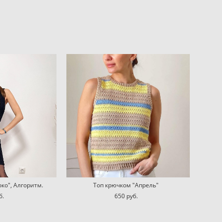
ко", Алгоритм.
Топ крючком "Апрель"
б.
650 pуб.